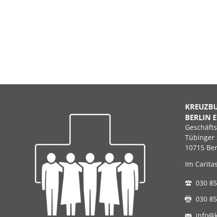
KREUZB
BERLIN E
Geschäfts
Tübinger 
10715 Ber
Im Carita
030 85
030 85
info@