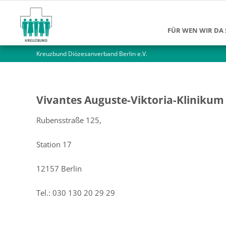
FÜR WEN WIR DA 
Kreuzbund Diözesanverband Berlin e.V.
Suchtkranke
Angehörige
Jüngere Mensch
Vivantes Auguste-Viktoria-Klinikum
Ältere Menschen
Rubensstraße 125,
Alleinlebende M
Station 17
12157 Berlin
Tel.: 030 130 20 29 29