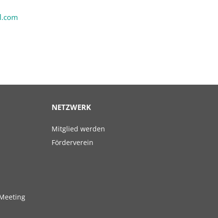
l.com
NETZWERK
Navigation
Mitglied werden
überspringen
Förderverein
Meeting