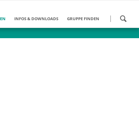
Navigation
HEN
INFOS & DOWNLOADS
GRUPPE FINDEN
überspringen
 werden
Kalender
Gruppen Bundesweit
und Schulung
Danke für die Hilfe
Gruppen im DV Berlin
eit
Tätigkeitsberichte
des
ngebote
Downloads
ein DV Berlin
Weiterführende Links
umann-Stiftung
Info-Zeitung - Archiv