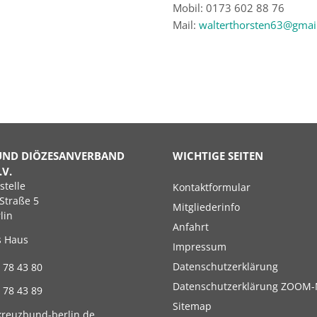
Mobil: 0173 602 88 76
Mail:
walterthorsten63@gmai
UND DIÖZESANVERBAND
WICHTIGE SEITEN
.V.
Navigation
stelle
Kontaktformular
überspringen
Straße 5
Mitgliederinfo
lin
Anfahrt
s Haus
Impressum
Datenschutzerklärung
 78 43 80
Datenschutzerklärung ZOOM-
 78 43 89
Sitemap
kreuzbund-berlin.de