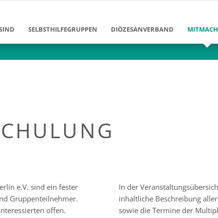
SIND
SELBSTHILFEGRUPPEN
DIÖZESANVERBAND
MITMAC
Ziele und Aufgaben
Diözesanvorstand
Mitglied
Erfolge und Leistungen
Diözesangeschäftsstelle
en
Gruppen im DV Berlin
Arbeitsbereiche
Klinikarb
Geschichte des Diözesanverban
Freizeita
SCHULUNG
enschen
Förderver
Josef-Ne
in e.V. sind ein fester
In der Veranstaltungsübersic
 und Gruppenteilnehmer.
inhaltliche Beschreibung all
nteressierten offen.
sowie die Termine der Multipl