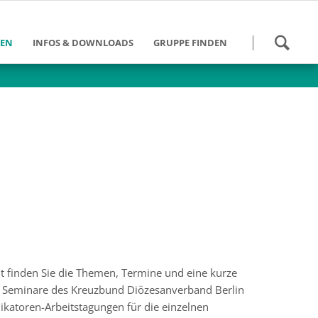
Navigation
HEN
INFOS & DOWNLOADS
GRUPPE FINDEN
überspringen
 werden
Kalender
Gruppen Bundesweit
Danke für die Hilfe
Gruppen im DV Berlin
eit
Tätigkeitsberichte
des
ngebote
Downloads
ein DV Berlin
Weiterführende Links
umann-Stiftung
Info-Zeitung - Archiv
ht finden Sie die Themen, Termine und eine kurze
er Seminare des Kreuzbund Diözesanverband Berlin
ikatoren-Arbeitstagungen für die einzelnen