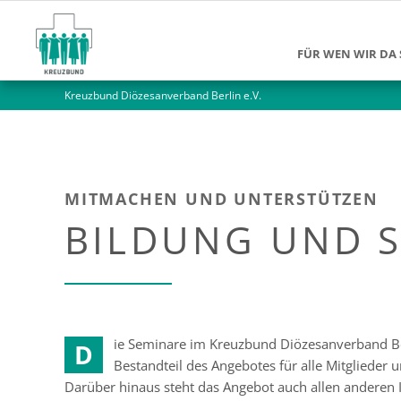
FÜR WEN WIR DA 
Kreuzbund Diözesanverband Berlin e.V.
Suchtkranke
Angehörige
Jüngere Mensch
MITMACHEN UND UNTERSTÜTZEN
Ältere Menschen
BILDUNG UND 
Alleinlebende M
ie Seminare im Kreuzbund Diözesanverband Berl
D
Bestandteil des Angebotes für alle Mitglieder
Darüber hinaus steht das Angebot auch allen anderen I