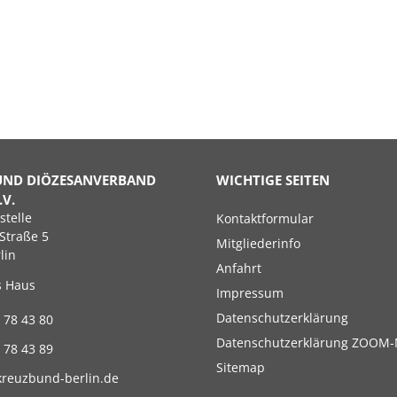
UND DIÖZESANVERBAND
WICHTIGE SEITEN
.V.
Navigation
stelle
Kontaktformular
überspringen
Straße 5
Mitgliederinfo
lin
Anfahrt
s Haus
Impressum
Datenschutzerklärung
 78 43 80
Datenschutzerklärung ZOOM-
 78 43 89
Sitemap
kreuzbund-berlin.de