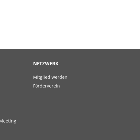
NETZWERK
Navigation
Mitglied werden
überspringen
Förderverein
Meeting