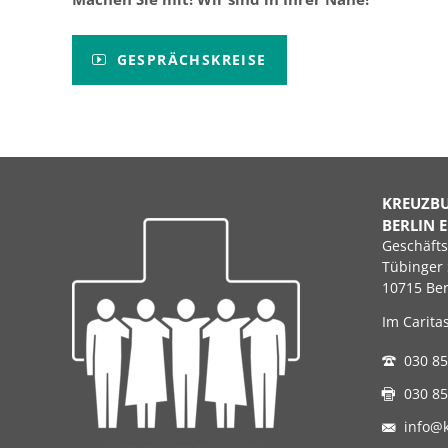
GESPRÄCHSKREISE
KREUZB
BERLIN E
Geschäfts
Tübinger 
10715 Ber
Im Carita
030 85
030 85
info@