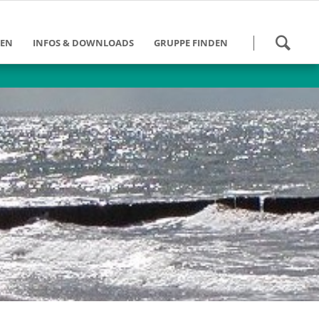
Navigation
HEN
INFOS & DOWNLOADS
GRUPPE FINDEN
überspringen
 werden
Kalender
Gruppen Bundesweit
und Schulung
Danke für die Hilfe
Gruppen im DV Berlin
eit
Tätigkeitsberichte
des
ngebote
Downloads
ein DV Berlin
Weiterführende Links
umann-Stiftung
Info-Zeitung - Archiv