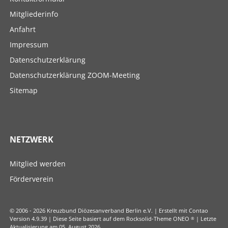
überspringen
Mitgliederinfo
Anfahrt
Impressum
Datenschutzerklärung
Datenschutzerklärung ZOOM-Meeting
Sitemap
NETZWERK
Navigation
Mitglied werden
überspringen
Förderverein
© 2006 - 2026 Kreuzbund Diözesanverband Berlin e.V. | Erstellt mit Contao
Version 4.9.39 | Diese Seite basiert auf dem Rocksolid-Theme ONEO
®
| Letzte
Aktualisierung am 05. August 2026