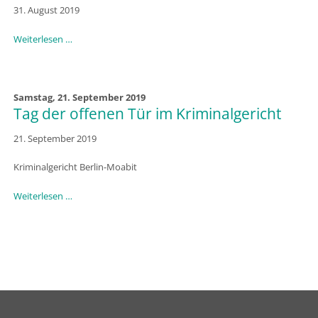
31. August 2019
45.
Weiterlesen …
Berliner
Seniorenwoche
Samstag,
21. September 2019
Tag der offenen Tür im Kriminalgericht
21. September 2019
Kriminalgericht Berlin-Moabit
Tag
Weiterlesen …
der
offenen
Tür
im
Kriminalgericht