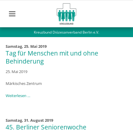
Kreuzbund Diözesanverband Berlin e.V.
Samstag,
25. Mai 2019
Tag für Menschen mit und ohne
Behinderung
25. Mai 2019
Märkisches Zentrum
Tag
Weiterlesen …
für
Menschen
mit
und
Samstag,
31. August 2019
ohne
45. Berliner Seniorenwoche
Behinderung