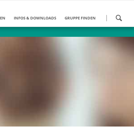
Navigation
HEN
INFOS & DOWNLOADS
GRUPPE FINDEN
überspringen
 werden
Kalender
Gruppen Bundesweit
und Schulung
Danke für die Hilfe
Gruppen im DV Berlin
eit
Tätigkeitsberichte
des
ngebote
Downloads
ein DV Berlin
Weiterführende Links
umann-Stiftung
Info-Zeitung - Archiv