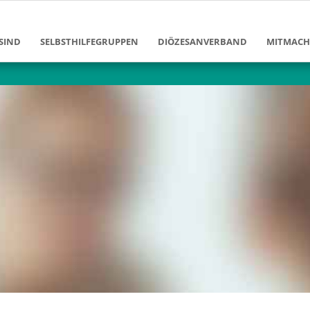
SIND
SELBSTHILFEGRUPPEN
DIÖZESANVERBAND
MITMAC
Ziele und Aufgaben
Diözesanvorstand
Mitglied
Erfolge und Leistungen
Diözesangeschäftsstelle
Bildung 
en
Gruppen im DV Berlin
Arbeitsbereiche
Klinikarb
Geschichte des Diözesanverban
Freizeita
enschen
Förderver
Josef-Ne