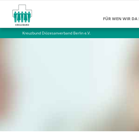
FÜR WEN WIR DA 
Kreuzbund Diözesanverband Berlin e.V.
Suchtkranke
Angehörige
Jüngere Mensch
Ältere Menschen
Alleinlebende M