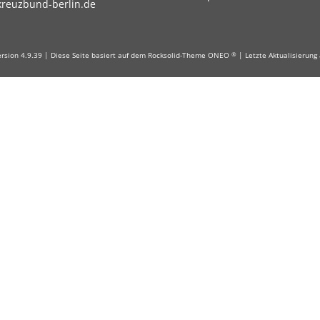
kreuzbund-berlin.de
Version 4.9.39 | Diese Seite basiert auf dem Rocksolid-Theme ONEO
| Letzte Aktualisierung
®