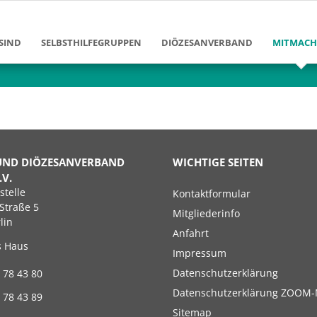
SIND
SELBSTHILFEGRUPPEN
DIÖZESANVERBAND
MITMAC
Ziele und Aufgaben
Diözesanvorstand
Mitglied
Erfolge und Leistungen
Diözesangeschäftsstelle
Bildung 
en
Gruppen im DV Berlin
Arbeitsbereiche
Klinikarb
Geschichte des Diözesanverban
Freizeita
UND DIÖZESANVERBAND
WICHTIGE SEITEN
.V.
enschen
Förderver
Navigation
stelle
Kontaktformular
überspringen
Straße 5
Mitgliederinfo
Josef-Ne
lin
Anfahrt
s Haus
Impressum
Datenschutzerklärung
 78 43 80
Datenschutzerklärung ZOOM-
 78 43 89
Sitemap