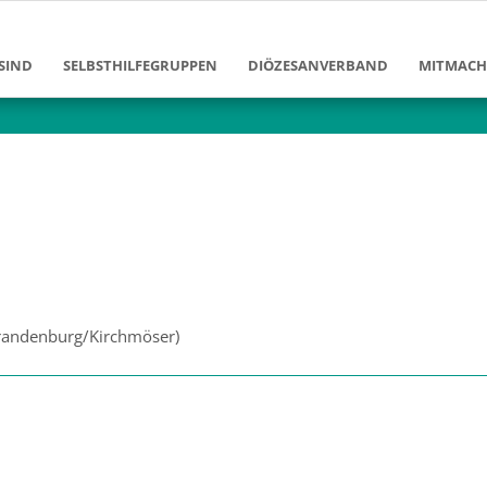
SIND
SELBSTHILFEGRUPPEN
DIÖZESANVERBAND
MITMAC
Ziele und Aufgaben
Diözesanvorstand
Mitglied
Erfolge und Leistungen
Diözesangeschäftsstelle
Bildung 
en
Gruppen im DV Berlin
Arbeitsbereiche
Klinikarb
Geschichte des Diözesanverban
Freizeita
enschen
Förderver
Josef-Ne
Brandenburg/Kirchmöser
)