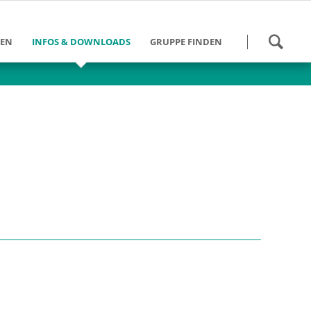
Navigation
HEN
INFOS & DOWNLOADS
GRUPPE FINDEN
überspringen
 werden
Kalender
Gruppen Bundesweit
und Schulung
Danke für die Hilfe
Gruppen im DV Berlin
eit
Tätigkeitsberichte
des
ngebote
Downloads
ein DV Berlin
Weiterführende Links
umann-Stiftung
Info-Zeitung - Archiv