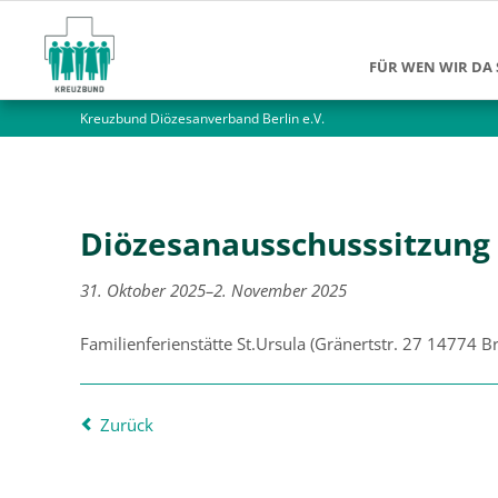
FÜR WEN WIR DA 
Kreuzbund Diözesanverband Berlin e.V.
Suchtkranke
Angehörige
Jüngere Mensch
Diözesanausschusssitzung
Ältere Menschen
31. Oktober 2025–2. November 2025
Alleinlebende M
Familienferienstätte St.Ursula
(
Gränertstr. 27 14774 
Zurück