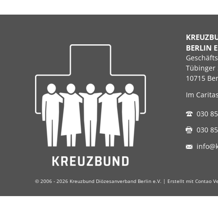
KREUZB
BERLIN E
Geschäfts
Tübinger 
10715 Ber
Im Carita
030 85
030 85
info@
© 2006 - 2026 Kreuzbund Diözesanverband Berlin e.V. | Erstellt mit Contao 