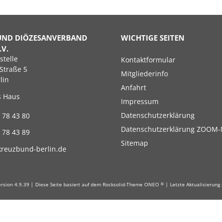
UND DIÖZESANVERBAND
WICHTIGE SEITEN
.V.
Navigation
stelle
Kontaktformular
überspringen
Straße 5
Mitgliederinfo
lin
Anfahrt
s Haus
Impressum
Datenschutzerklärung
 78 43 80
Datenschutzerklärung ZOOM-
 78 43 89
Sitemap
kreuzbund-berlin.de
Version 4.9.39 | Diese Seite basiert auf dem Rocksolid-Theme ONEO
| Letzte Aktualisierung
®