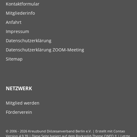
Navigation
Kontaktformular
überspringen
Mitgliederinfo
Anfahrt
Impressum
Datenschutzerklärung
Datenschutzerklärung ZOOM-Meeting
Sitemap
NETZWERK
Navigation
Mitglied werden
überspringen
Förderverein
© 2006 - 2026 Kreuzbund Diözesanverband Berlin e.V. | Erstellt mit Contao
Version 4.9.39 | Diese Seite basiert auf dem Rocksolid-Theme ONEO
®
| Letzte