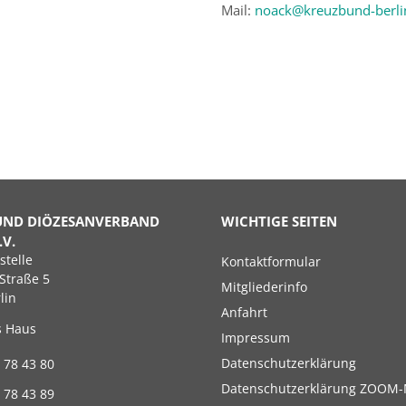
Mail:
noack@kreuzbund-berli
UND DIÖZESANVERBAND
WICHTIGE SEITEN
.V.
Navigation
stelle
Kontaktformular
überspringen
Straße 5
Mitgliederinfo
lin
Anfahrt
s Haus
Impressum
Datenschutzerklärung
 78 43 80
Datenschutzerklärung ZOOM-
 78 43 89