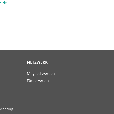
n.de
NETZWERK
Navigation
Mitglied werden
überspringen
Förderverein
Meeting