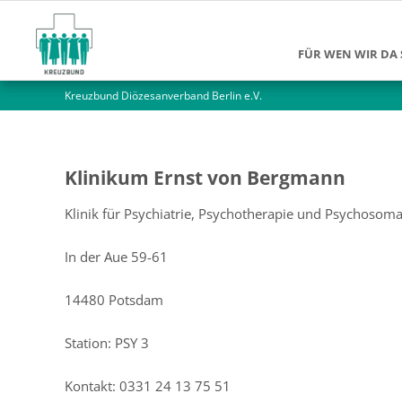
FÜR WEN WIR DA 
Kreuzbund Diözesanverband Berlin e.V.
Suchtkranke
Angehörige
Jüngere Mensch
Klinikum Ernst von Bergmann
Ältere Menschen
Klinik für Psychiatrie, Psychotherapie und Psychosoma
Alleinlebende M
In der Aue 59-61
14480 Potsdam
Station: PSY 3
Kontakt: 0331 24 13 75 51