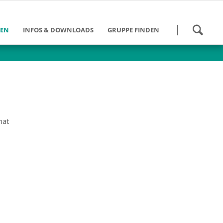
Navigation
HEN
INFOS & DOWNLOADS
GRUPPE FINDEN
überspringen
 werden
Kalender
Gruppen Bundesweit
und Schulung
Danke für die Hilfe
Gruppen im DV Berlin
eit
Tätigkeitsberichte
des
ngebote
Downloads
nat
ein DV Berlin
Weiterführende Links
umann-Stiftung
Info-Zeitung - Archiv