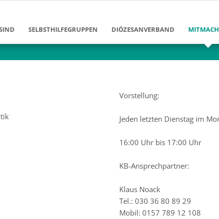
SIND
SELBSTHILFEGRUPPEN
DIÖZESANVERBAND
MITMAC
Ziele und Aufgaben
Diözesanvorstand
Mitglied
Erfolge und Leistungen
Diözesangeschäftsstelle
Bildung 
en
Gruppen im DV Berlin
Arbeitsbereiche
Klinikarb
Vorstellung:
Geschichte des Diözesanverban
Freizeita
tik
Jeden letzten Dienstag im Mo
enschen
Förderver
16:00 Uhr bis 17:00 Uhr
Josef-Ne
KB-Ansprechpartner:
Klaus Noack
Tel.: 030 36 80 89 29
Mobil: 0157 789 12 108