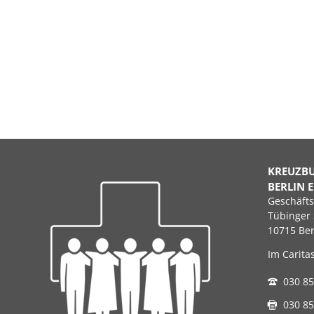
KREUZB
BERLIN E
Geschäfts
Tübinger 
10715 Ber
Im Carita
030 85
030 85