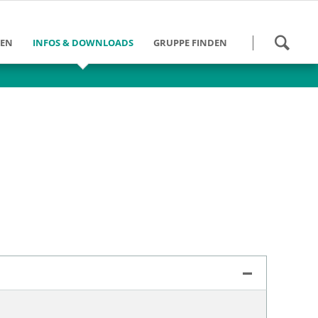
Navigation
HEN
INFOS & DOWNLOADS
GRUPPE FINDEN
überspringen
 werden
Kalender
Gruppen Bundesweit
und Schulung
Danke für die Hilfe
Gruppen im DV Berlin
eit
Tätigkeitsberichte
des
ngebote
ein DV Berlin
Weiterführende Links
umann-Stiftung
Info-Zeitung - Archiv