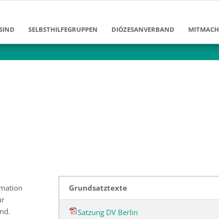
SIND
SELBSTHILFEGRUPPEN
DIÖZESANVERBAND
MITMAC
Ziele und Aufgaben
Diözesanvorstand
Mitglied
Erfolge und Leistungen
Diözesangeschäftsstelle
Bildung 
en
Gruppen im DV Berlin
Arbeitsbereiche
Klinikarb
Geschichte des Diözesanverban
Freizeita
enschen
Förderver
Josef-Ne
Grundsatztexte
rmation
ur
and.
Satzung DV Berlin