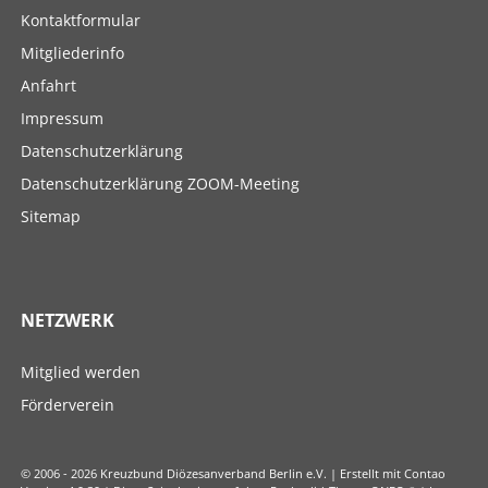
Navigation
Kontaktformular
überspringen
Mitgliederinfo
Anfahrt
Impressum
Datenschutzerklärung
Datenschutzerklärung ZOOM-Meeting
Sitemap
NETZWERK
Navigation
Mitglied werden
überspringen
Förderverein
© 2006 - 2026 Kreuzbund Diözesanverband Berlin e.V. | Erstellt mit Contao