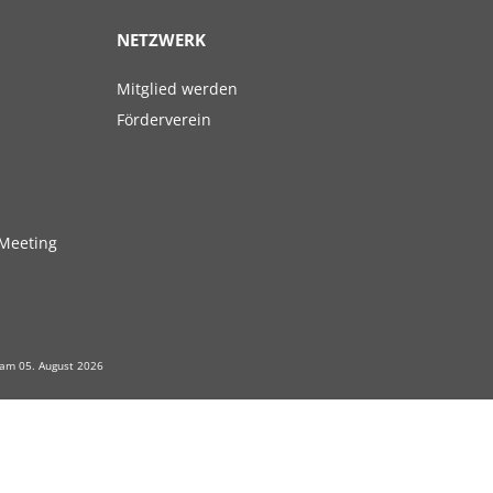
NETZWERK
Navigation
Mitglied werden
überspringen
Förderverein
Meeting
 am 05. August 2026