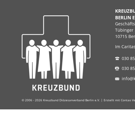
KREUZB
BERLIN E
Geschäfts
Tübinger 
10715 Ber
Im Carita
030 85
030 85
info@
© 2006 - 2026 Kreuzbund Diözesanverband Berlin e.V. | Erstellt mit Contao 