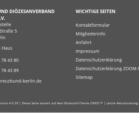
UND DIÖZESANVERBAND
WICHTIGE SEITEN
.V.
Navigation
stelle
Kontaktformular
überspringen
Straße 5
Mitgliederinfo
lin
Anfahrt
s Haus
Impressum
Datenschutzerklärung
 78 43 80
Datenschutzerklärung ZOOM-
 78 43 89
Sitemap
kreuzbund-berlin.de
Version 4.9.39 | Diese Seite basiert auf dem Rocksolid-Theme ONEO
| Letzte Aktualisierung
®