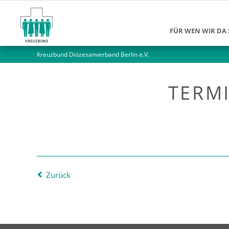
FÜR WEN WIR DA 
Kreuzbund Diözesanverband Berlin e.V.
Suchtkranke
Angehörige
TERMI
Jüngere Mensch
Ältere Menschen
Alleinlebende M
Zurück