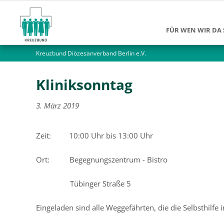
FÜR WEN WIR DA 
Kreuzbund Diözesanverband Berlin e.V.
Suchtkranke
Angehörige
Kliniksonntag
Jüngere Mensch
3. März 2019
Ältere Menschen
Alleinlebende M
Zeit: 10:00 Uhr bis 13:00 Uhr
Ort: Begegnungszentrum - Bistro
Tübinger Straße 5
Eingeladen sind alle Weggefährten, die die Selbsthilfe 