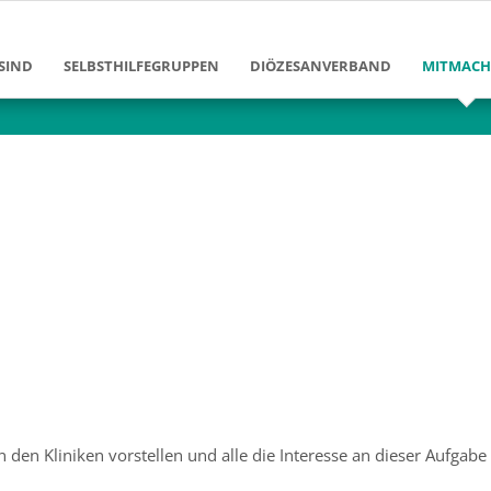
SIND
SELBSTHILFEGRUPPEN
DIÖZESANVERBAND
MITMAC
Ziele und Aufgaben
Diözesanvorstand
Mitglied
Erfolge und Leistungen
Diözesangeschäftsstelle
Bildung 
en
Gruppen im DV Berlin
Arbeitsbereiche
Klinikarb
Geschichte des Diözesanverban
Freizeita
enschen
Förderver
Josef-Ne
in den Kliniken vorstellen und alle die Interesse an dieser Aufgabe