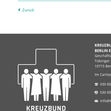
Zurück
KREUZB
BERLIN E
Geschäfts
Tübinger 
10715 Ber
Im Carita
030 85
030 85
info@