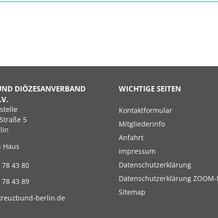
UND DIÖZESANVERBAND
WICHTIGE SEITEN
.V.
Navigation
stelle
Kontaktformular
überspringen
Straße 5
Mitgliederinfo
lin
Anfahrt
s Haus
Impressum
Datenschutzerklärung
 78 43 80
Datenschutzerklärung ZOOM-
 78 43 89
Sitemap
kreuzbund-berlin.de