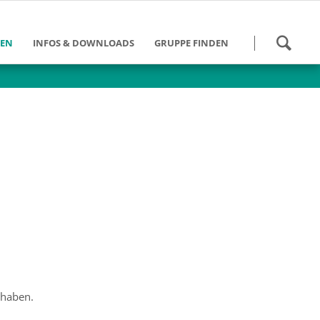
Navigation
HEN
INFOS & DOWNLOADS
GRUPPE FINDEN
überspringen
 werden
Kalender
Gruppen Bundesweit
und Schulung
Danke für die Hilfe
Gruppen im DV Berlin
eit
Tätigkeitsberichte
des
ngebote
Downloads
ein DV Berlin
Weiterführende Links
umann-Stiftung
Info-Zeitung - Archiv
 haben.