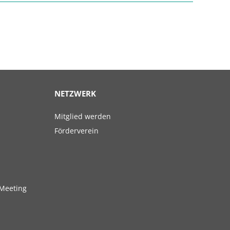
NETZWERK
Navigation
Mitglied werden
überspringen
Förderverein
Meeting